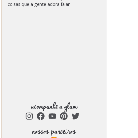
coisas que a gente adora falar!
acompanhe a glam
nossos parceiros