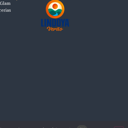
 Glam
cerias