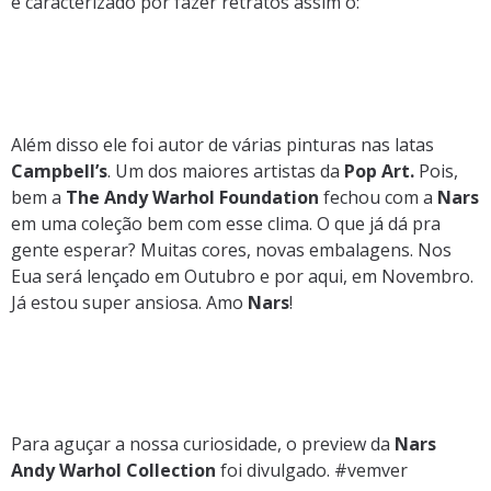
é caracterizado por fazer retratos assim ó:
Além disso ele foi autor de várias pinturas nas latas
Campbell’s
. Um dos maiores artistas da
Pop Art.
Pois,
bem a
The Andy Warhol Foundation
fechou com a
Nars
em uma coleção bem com esse clima. O que já dá pra
gente esperar? Muitas cores, novas embalagens. Nos
Eua será lençado em Outubro e por aqui, em Novembro.
Já estou super ansiosa. Amo
Nars
!
Para aguçar a nossa curiosidade, o preview da
Nars
Andy Warhol Collection
foi divulgado. #vemver