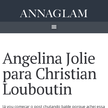
Angelina Jolie
para Christian
Louboutin
Já vou começar o post chutando balde porque achei essa