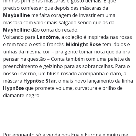
minhas primeiras máscaras e gosto demais. É que
preciso confessar que depois das máscaras da
Maybelline
me falta coragem de investir em uma
máscara com valor mais salgado sendo que as da
Maybelline
dão conta do recado.
Voltando para
Lancôme
, a coleção é inspirada nas rosas
e tem todo o estilo francês.
Midnight
Rose
tem lábios e
unhas da mesma cor – pra gente tomar nota que dá pra
pensar na questão – Conta também com uma palette de
preenchimento e gelzinho para as sobrancelhas. Para o
nosso inverno, um blush rosado acompanha e claro, a
máscara
Hypnôse
Star
, o mais novo lançamento da linha
Hypnôse
que promete volume, curvatura e brilho de
diamante negro.
Por enquanto só à venda nos Eua e Europa e muito me