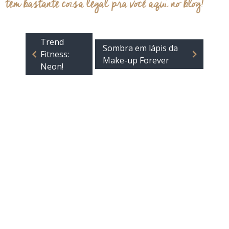
tem bastante coisa legal pra você aqui no blog!
Trend
Sombra em lápis da
Fitness:
Make-up Forever
Neon!