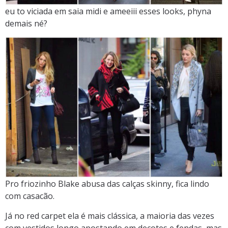
eu to viciada em saia midi e ameeiii esses looks, phyna
demais né?
Pro friozinho Blake abusa das calças skinny, fica lindo
com casacão.
Já no red carpet ela é mais clássica, a maioria das vezes
com vestidos longo apostando em decotes e fendas, mas