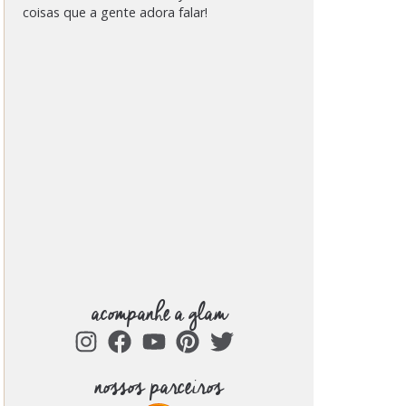
coisas que a gente adora falar!
acompanhe a glam
nossos parceiros