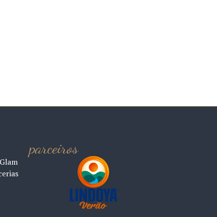
parceiros
 Glam
cerias