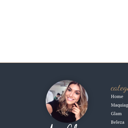
categ
Home
Maquia
Glam
Beleza