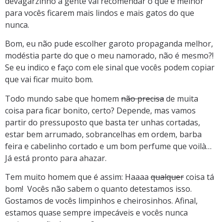
devagarzinho a gente vai recomendar o que é melhor
para vocês ficarem mais lindos e mais gatos do que
nunca.
Bom, eu não pude escolher garoto propaganda melhor,
modéstia parte do que o meu namorado, não é mesmo?!
Se eu indico e faço com ele sinal que vocês podem copiar
que vai ficar muito bom.
Todo mundo sabe que homem
não precisa
de muita
coisa para ficar bonito, certo? Depende, mas vamos
partir do pressuposto que basta ter unhas cortadas,
estar bem arrumado, sobrancelhas em ordem, barba
feira e cabelinho cortado e um bom perfume que voilà…
Já está pronto para ahazar.
Tem muito homem que é assim: Haaaa
qualquer
coisa tá
bom! Vocês não sabem o quanto detestamos isso.
Gostamos de vocês limpinhos e cheirosinhos. Afinal,
estamos quase sempre impecáveis e vocês nunca