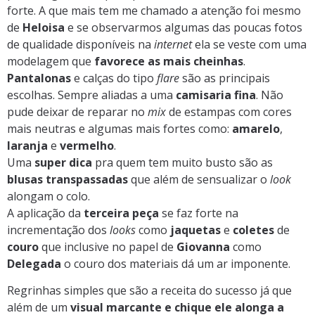
forte. A que mais tem me chamado a atenção foi mesmo
de
Heloisa
e se observarmos algumas das poucas fotos
de qualidade disponíveis na
internet
ela se veste com uma
modelagem que
favorece as mais cheinhas
.
Pantalonas
e calças do tipo
flare
são as principais
escolhas. Sempre aliadas a uma
camisaria fina
. Não
pude deixar de reparar no
mix
de estampas com cores
mais neutras e algumas mais fortes como:
amarelo
,
laranja
e
vermelho
.
Uma
super dica
pra quem tem muito busto são as
blusas transpassadas
que além de sensualizar o
look
alongam o colo.
A aplicação da
terceira peça
se faz forte na
incrementação dos
looks
como
jaquetas
e
coletes
de
couro
que inclusive no papel de
Giovanna
como
Delegada
o couro dos materiais dá um ar imponente.
Regrinhas simples que são a receita do sucesso já que
além de um
visual marcante e chique ele alonga a