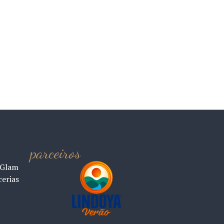
parceiros
 Glam
cerias