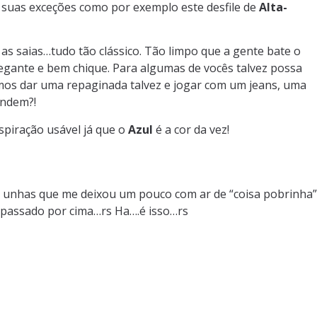
as suas exceções como por exemplo este desfile de
Alta-
s, as saias…tudo tão clássico. Tão limpo que a gente bate o
legante e bem chique. Para algumas de vocês talvez possa
os dar uma repaginada talvez e jogar com um jeans, uma
endem?!
piração usável já que o
Azul
é a cor da vez!
s unhas que me deixou um pouco com ar de “coisa pobrinha”
 passado por cima…rs Ha….é isso…rs