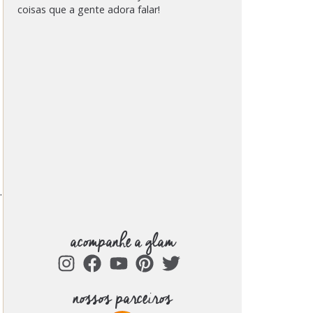
coisas que a gente adora falar!
.
acompanhe a glam
nossos parceiros