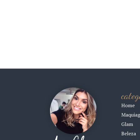
categ
Home
Maquia
Glam
Beleza