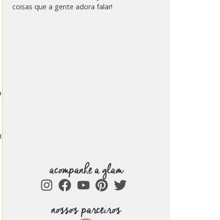
coisas que a gente adora falar!
o
m
acompanhe a glam
nossos parceiros