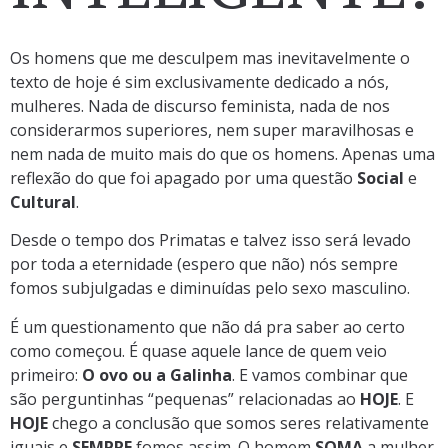
Os homens que me desculpem mas inevitavelmente o
texto de hoje é sim exclusivamente dedicado a nós,
mulheres. Nada de discurso feminista, nada de nos
considerarmos superiores, nem super maravilhosas e
nem nada de muito mais do que os homens. Apenas uma
reflexão do que foi apagado por uma questão
Social
e
Cultural
.
Desde o tempo dos Primatas e talvez isso será levado
por toda a eternidade (espero que não) nós sempre
fomos subjulgadas e diminuídas pelo sexo masculino.
É um questionamento que não dá pra saber ao certo
como começou. É quase aquele lance de quem veio
primeiro:
O ovo ou a Galinha
. E vamos combinar que
são perguntinhas “pequenas” relacionadas ao
HOJE
. E
HOJE
chego a conclusão que somos seres relativamente
iguais e
SEMPRE
fomos assim. O homem
SOMA
a mulher