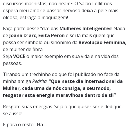
discursos machistas, não néam?! O Salão Lellit nos
espera meu amor e passar nervoso deixa a pele mais
oleosa, estraga a maquiagem!
Faça parte desse “clã” das
Mulheres Inteligentes
! Nada
de
Joana D’ arc
,
Evita Perón
e sei lá mais quem que
possa ser símbolo ou sinônimo da
Revolução Feminina
,
de mulher de fibra.
Seja
VOCÊ
o maior exemplo em sua vida e na vida das
pessoas.
Tirando um trechinho do que foi publicado no face da
minha amiga
Pedrita
:
“Que neste dia Internacional da
Mulher, cada uma de nós consiga, a seu modo,
resgatar esta energia maravihosa dentro de si!”
Resgate suas energias. Seja o que quiser ser e dedique-
se a isso!
E para o resto…Ha….