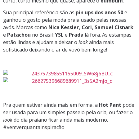
curto, curto mesmo que quase, aparece o
bumbum
.
Sua principal referência são as
pin ups dos anos 50
e
ganhou o gosto pela moda praia usado pelas nossas
avós. Marcas como
Nica Kessler, Cori, Samuel Cisnark
e
Patachou
no Brasil;
YSL
e
Prada
lá fora. As estampas
estão lindas e ajudam a deixar o
look
ainda mais
sofisticado deixando o ar de vovó bem longe!
Pra quem estiver ainda mais em forma, a
Hot Pant
pode
ser usada para um simples passeio pela orla, ou fazer o
look
do dia praiano ficar ainda mais moderno.
#vemverquantainspiracão