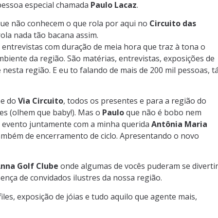
pessoa especial chamada
Paulo Lacaz
.
 que não conhecem o que rola por aqui no
Circuito das
ola nada tão bacana assim.
entrevistas com duração de meia hora que traz à tona o
ambiente da região. São matérias, entrevistas, exposições de
nesta região. E eu to falando de mais de 200 mil pessoas, t
pe do
Via Circuito
, todos os presentes e para a região do
s (olhem que baby!). Mas o
Paulo
que não é bobo nem
e evento juntamente com a minha querida
Antônia Maria
mbém de encerramento de ciclo. Apresentando o novo
Anna Golf Clube
onde algumas de vocês puderam se diverti
ença de convidados ilustres da nossa região.
les, exposição de jóias e tudo aquilo que agente mais,