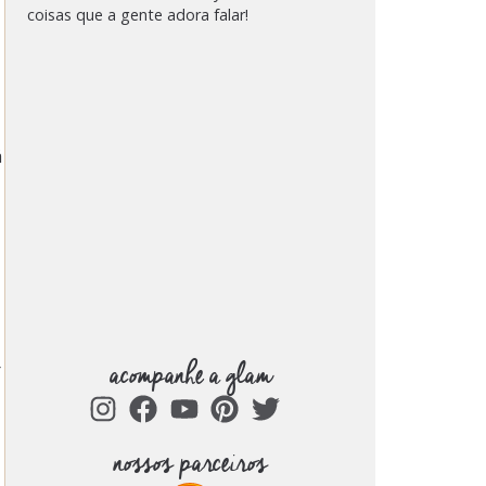
coisas que a gente adora falar!
á
acompanhe a glam
r
nossos parceiros