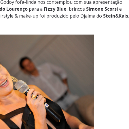
 Godoy fofa-linda nos contemplou com sua apresentação,
ldo Lourenço
para a
Fizzy Blue
, brincos
Simone Scorsi
e
airstyle & make-up foi produzido pelo Djalma do
Stein&Kais