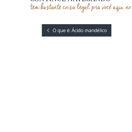
tem bastante coisa legal pra você aqui no
O que é: Ácido mandélico