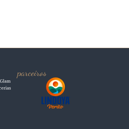
parceiros
 Glam
cerias