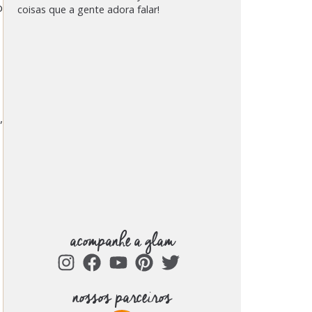
o
coisas que a gente adora falar!
,
acompanhe a glam
nossos parceiros