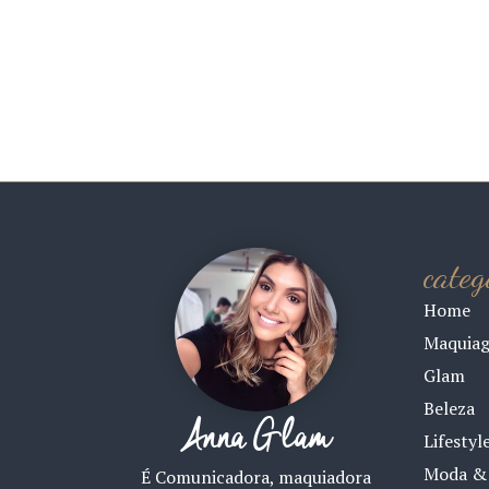
categ
Home
Maquia
Glam
Beleza
Anna Glam
Lifestyl
Moda & 
É Comunicadora, maquiadora