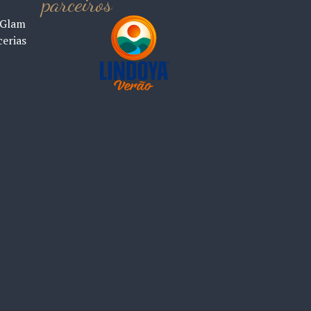
parceiros
 Glam
cerias