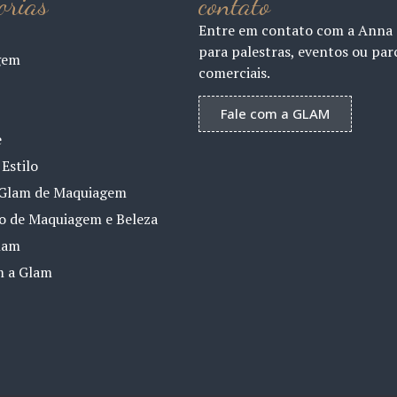
orias
contato
Entre em contato com a Anna
para palestras, eventos ou par
gem
comerciais.
Fale com a GLAM
e
Estilo
Glam de Maquiagem
io de Maquiagem e Beleza
lam
m a Glam