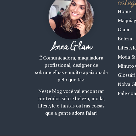
categ
Home
Maquia
Glam
Beleza
Anna Glam
Lifestyl
Moda & 
É Comunicadora, maquiadora
profissional, designer de
Minuto 
sobrancelhas e muito apaixonada
Glossár
pelo que faz.
Noiva G
Neste blog você vai encontrar
Fale co
conteúdos sobre beleza, moda,
lifestyle e tantas outras coisas
que a gente adora falar!