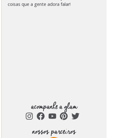
coisas que a gente adora falar!
acompanhe a glam
nossos parceiros