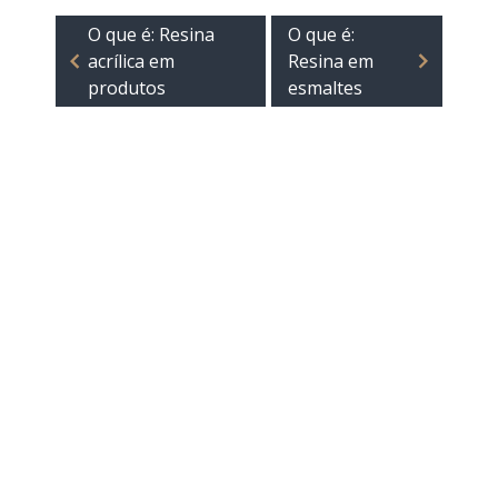
O que é: Resina
O que é:
acrílica em
Resina em
produtos
esmaltes