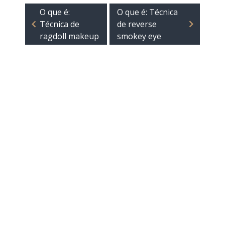
O que é:
O que é: Técnica
Técnica de
de reverse
ragdoll makeup
smokey eye