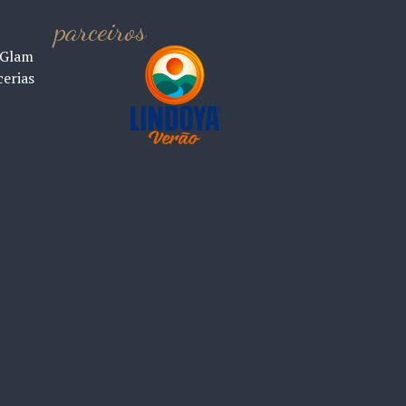
parceiros
 Glam
cerias