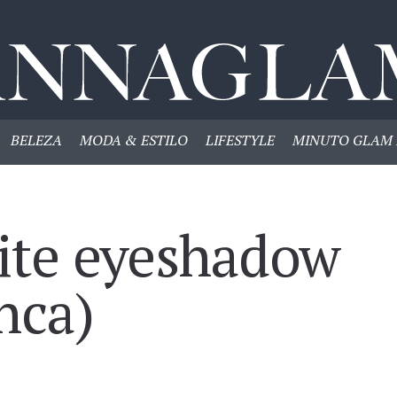
BELEZA
MODA & ESTILO
LIFESTYLE
MINUTO GLAM 
ite eyeshadow
nca)