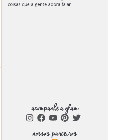
coisas que a gente adora falar!
.
acompanhe a glam
nossos parceiros