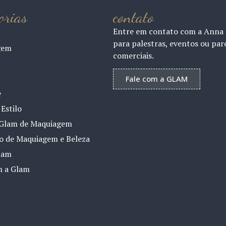
orias
contato
Entre em contato com a Anna
para palestras, eventos ou par
gem
comerciais.
Fale com a GLAM
e
Estilo
Glam de Maquiagem
io de Maquiagem e Beleza
lam
m a Glam