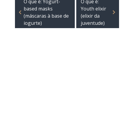
O que é: Yogurt-
O que é:
based masks
Youth elixir
(máscaras à base de
(elixir da
iogurte)
juventude)