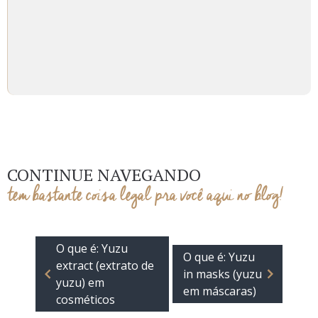
CONTINUE NAVEGANDO
tem bastante coisa legal pra você aqui no blog!
O que é: Yuzu
O que é: Yuzu
extract (extrato de
in masks (yuzu
yuzu) em
em máscaras)
cosméticos