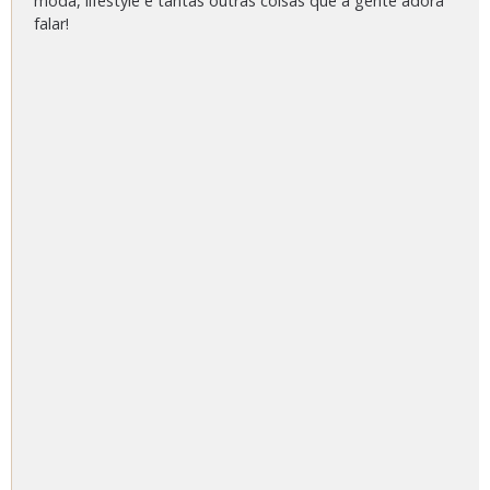
moda, lifestyle e tantas outras coisas que a gente adora
falar!