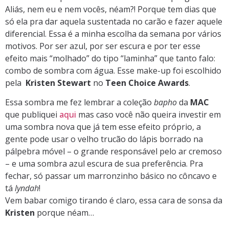
Aliás, nem eu e nem vocês, néam?! Porque tem dias que
só ela pra dar aquela sustentada no carão e fazer aquele
diferencial. Essa é a minha escolha da semana por vários
motivos. Por ser azul, por ser escura e por ter esse
efeito mais “molhado” do tipo “laminha” que tanto falo:
combo de sombra com água. Esse make-up foi escolhido
pela
Kristen Stewart
no
Teen Choice Awards
.
Essa sombra me fez lembrar a coleção
bapho
da
MAC
que publiquei
aqui
mas caso você não queira investir em
uma sombra nova que já tem esse efeito próprio, a
gente pode usar o velho trucão do lápis borrado na
pálpebra móvel – o grande responsável pelo ar cremoso
– e uma sombra azul escura de sua preferência. Pra
fechar, só passar um marronzinho básico no côncavo e
tá
lyndah
!
Vem babar comigo tirando é claro, essa cara de sonsa da
Kristen
porque néam…