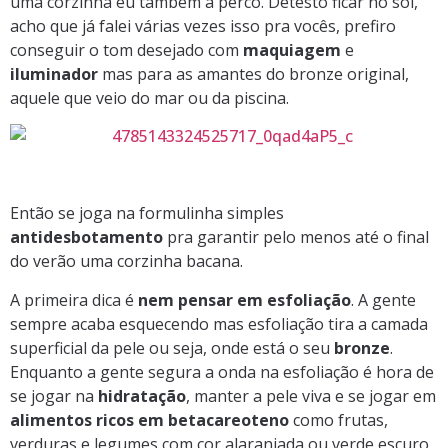
uma corzinha eu também a perco. Detesto ficar no sol,
acho que já falei várias vezes isso pra vocês, prefiro
conseguir o tom desejado com
maquiagem
e
iluminador
mas para as amantes do bronze original,
aquele que veio do mar ou da piscina.
Então se joga na formulinha simples
antidesbotamento
pra garantir pelo menos até o final
do verão uma corzinha bacana.
A primeira dica é
nem pensar em esfoliação
. A gente
sempre acaba esquecendo mas esfoliação tira a camada
superficial da pele ou seja, onde está o seu
bronze
.
Enquanto a gente segura a onda na esfoliação é hora de
se jogar na
hidratação
, manter a pele viva e se jogar em
alimentos ricos em betacareoteno
como frutas,
verduras e legumes com cor alaranjada ou verde escuro.