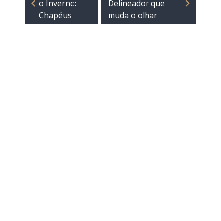
o Inverno:
Delineador que
Chapéus
muda o olhar