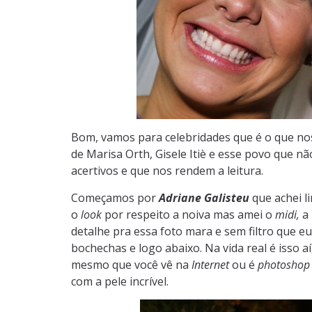
Bom, vamos para celebridades que é o que nos
de Marisa Orth, Gisele Itiè e esse povo que 
acertivos e que nos rendem a leitura.
Começamos por
Adriane Galisteu
que achei l
o
look
por respeito a noiva mas amei o
midi,
a 
detalhe pra essa foto mara e sem filtro que e
bochechas e logo abaixo. Na vida real é isso a
mesmo que você vê na
Internet
ou é
photoshop
com a pele incrível.