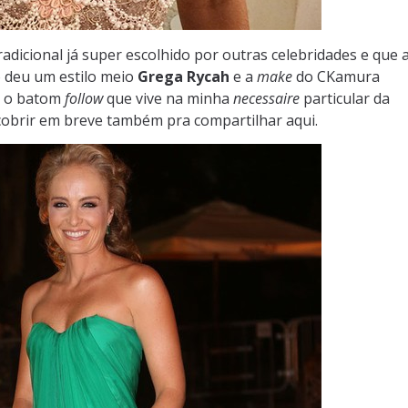
adicional já super escolhido por outras celebridades e que 
o deu um estilo meio
Grega Rycah
e a
make
do CKamura
 e o batom
follow
que vive na minha
necessaire
particular da
obrir em breve também pra compartilhar aqui.