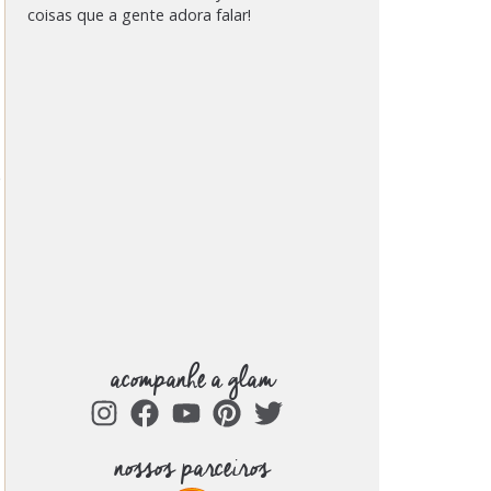
coisas que a gente adora falar!
e
acompanhe a glam
nossos parceiros