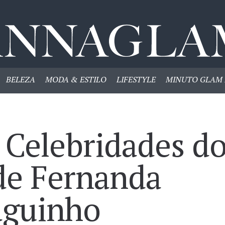
BELEZA
MODA & ESTILO
LIFESTYLE
MINUTO GLAM 
 Celebridades d
de Fernanda
aguinho