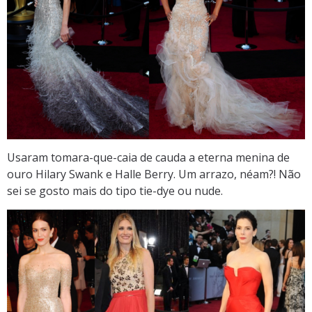
Usaram tomara-que-caia de cauda a eterna menina de
ouro Hilary Swank e Halle Berry. Um arrazo, néam?! Não
sei se gosto mais do tipo tie-dye ou nude.