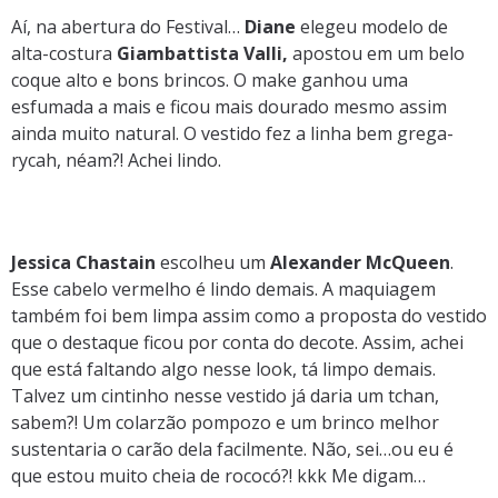
Aí, na abertura do Festival…
Diane
elegeu modelo de
alta-costura
Giambattista Valli,
apostou em um belo
coque alto e bons brincos. O make ganhou uma
esfumada a mais e ficou mais dourado mesmo assim
ainda muito natural. O vestido fez a linha bem grega-
rycah, néam?! Achei lindo.
Jessica Chastain
escolheu um
Alexander McQueen
.
Esse cabelo vermelho é lindo demais. A maquiagem
também foi bem limpa assim como a proposta do vestido
que o destaque ficou por conta do decote. Assim, achei
que está faltando algo nesse look, tá limpo demais.
Talvez um cintinho nesse vestido já daria um tchan,
sabem?! Um colarzão pompozo e um brinco melhor
sustentaria o carão dela facilmente. Não, sei…ou eu é
que estou muito cheia de rococó?! kkk Me digam…