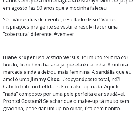
Cannes em que a homenageada é Marilyn Monroe já que
em agosto faz 50 anos que a mocinha faleceu.
São vários dias de evento, resultado disso? Várias
inspirações pra gente se vestir e resolvi fazer uma
“cobertura” diferente. #vemver
Diane Kruger
usa vestido
Versus
, foi muito feliz na cor
bordô, ficou bem bacana já que ela é clarinha. A cintura
marcada ainda a deixou mais feminina. A sandália que eu
amei é uma
Jimmy Choo
. #copyandpaste total, né?!
Cabelo feito no
Lellit
…rs E o make-up nada. Aquele
“nada” composto por uma pele perfeita e ar saudável.
Pronto! Gostam?! Se achar que o make-up tá muito sem
gracinha, pode dar um up no olhar, fica bem bonito.