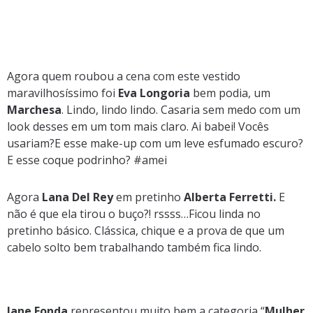
Agora quem roubou a cena com este vestido
maravilhosíssimo foi
Eva Longoria
bem podia, um
Marchesa
. Lindo, lindo lindo. Casaria sem medo com um
look desses em um tom mais claro. Ai babei! Vocês
usariam?E esse make-up com um leve esfumado escuro?
E esse coque podrinho? #amei
Agora
Lana Del Rey
em pretinho
Alberta Ferretti.
E
não é que ela tirou o buço?! rssss…Ficou linda no
pretinho básico. Clássica, chique e a prova de que um
cabelo solto bem trabalhando também fica lindo.
Jane Fonda
representou muito bem a categoria “
Mulher