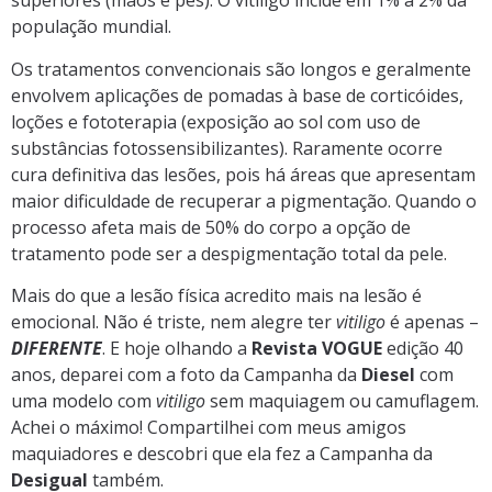
superiores (mãos e pés). O vitiligo incide em 1% a 2% da
população mundial.
Os tratamentos convencionais são longos e geralmente
envolvem aplicações de pomadas à base de corticóides,
loções e fototerapia (exposição ao sol com uso de
substâncias fotossensibilizantes). Raramente ocorre
cura definitiva das lesões, pois há áreas que apresentam
maior dificuldade de recuperar a pigmentação. Quando o
processo afeta mais de 50% do corpo a opção de
tratamento pode ser a despigmentação total da pele.
Mais do que a lesão física acredito mais na lesão é
emocional. Não é triste, nem alegre ter
vitiligo
é apenas –
DIFERENTE
. E hoje olhando a
Revista VOGUE
edição 40
anos, deparei com a foto da Campanha da
Diesel
com
uma modelo com
vitiligo
sem maquiagem ou camuflagem.
Achei o máximo! Compartilhei com meus amigos
maquiadores e descobri que ela fez a Campanha da
Desigual
também.