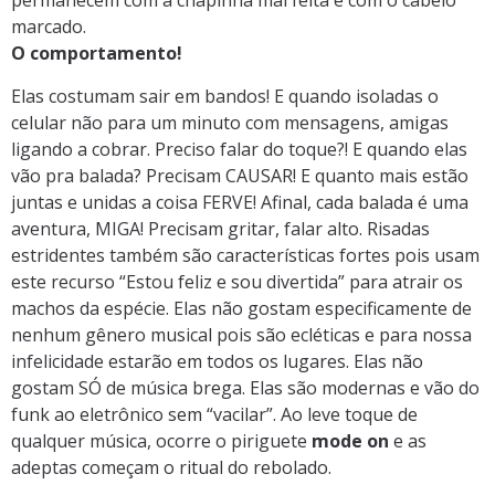
permanecem com a chapinha mal feita e com o cabelo
marcado.
O comportamento!
Elas costumam sair em bandos! E quando isoladas o
celular não para um minuto com mensagens, amigas
ligando a cobrar. Preciso falar do toque?! E quando elas
vão pra balada? Precisam CAUSAR! E quanto mais estão
juntas e unidas a coisa FERVE! Afinal, cada balada é uma
aventura, MIGA! Precisam gritar, falar alto. Risadas
estridentes também são características fortes pois usam
este recurso “Estou feliz e sou divertida” para atrair os
machos da espécie. Elas não gostam especificamente de
nenhum gênero musical pois são ecléticas e para nossa
infelicidade estarão em todos os lugares. Elas não
gostam SÓ de música brega. Elas são modernas e vão do
funk ao eletrônico sem “vacilar”. Ao leve toque de
qualquer música, ocorre o piriguete
mode on
e as
adeptas começam o ritual do rebolado.