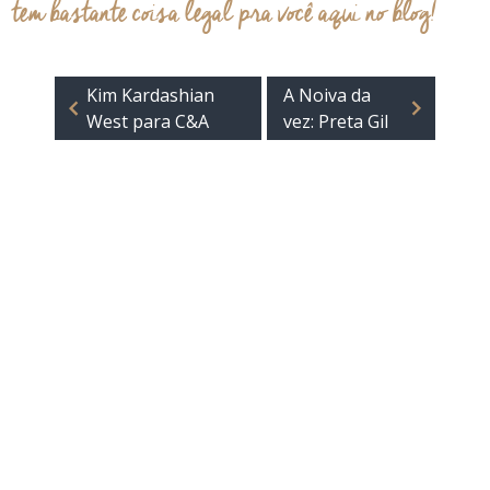
tem bastante coisa legal pra você aqui no blog!
Kim Kardashian
A Noiva da
West para C&A
vez: Preta Gil