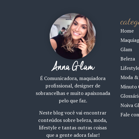
categ
Home
Maquia
Glam
Beleza
Anna Glam
Lifestyl
Moda & 
É Comunicadora, maquiadora
profissional, designer de
Minuto 
sobrancelhas e muito apaixonada
Glossár
pelo que faz.
Noiva G
Neste blog você vai encontrar
Fale co
conteúdos sobre beleza, moda,
lifestyle e tantas outras coisas
que a gente adora falar!