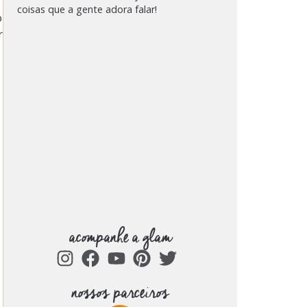
coisas que a gente adora falar!
o
r
acompanhe a glam
nossos parceiros