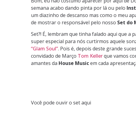
Bom, eu não costumo aparecer por aqui de 
semana acabo dando pinta por lá ou pelo
Ins
um diazinho de descanso mas como o meu apa
de mostrar o responsável pelo nosso
Set do 
Set?! É, lembram que tinha falado aqui que a 
super especial para nós curtirmos aquele so
“Glam Soul”
. Pois é, depois deste grande suce
convidado de Março
Tom Keller
que vamos com
amantes da
House Music
em cada apresentaç
Você pode ouvir o set aqui