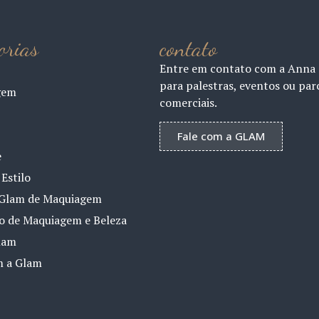
orias
contato
Entre em contato com a Anna
para palestras, eventos ou par
gem
comerciais.
Fale com a GLAM
e
Estilo
Glam de Maquiagem
io de Maquiagem e Beleza
lam
m a Glam