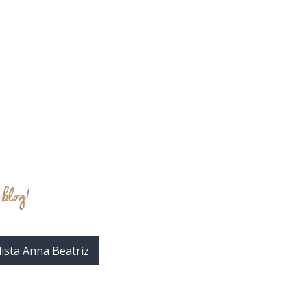
 blog!
ista Anna Beatriz