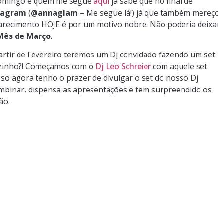
Domingo e quem me segue
aqui
já sabe que no final de
tagram
(
@annaglam
– Me segue lá!) já que também mereç
recimento HOJE é por um motivo nobre. Não poderia deixa
Mês de Março
.
partir de Fevereiro teremos um Dj convidado fazendo um set
nzinho?! Começamos com o
Dj Leo Schreier
com aquele set
sso agora tenho o prazer de divulgar o set do nosso Dj
binar, dispensa as apresentações e tem surpreendido os
ão.