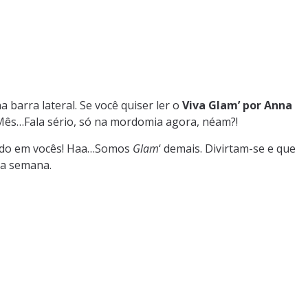
 barra lateral. Se você quiser ler o
Viva Glam’ por Anna
 Mês…Fala sério, só na mordomia agora, néam?!
do em vocês! Haa…Somos
Glam
‘ demais. Divirtam-se e que
sa semana.