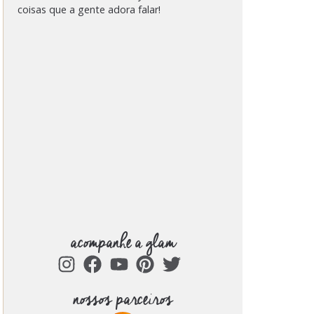
coisas que a gente adora falar!
acompanhe a glam
nossos parceiros