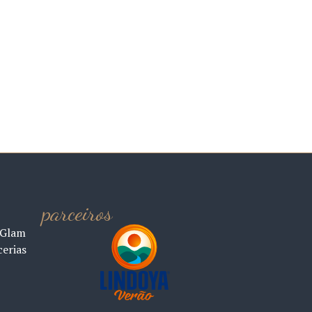
parceiros
 Glam
cerias