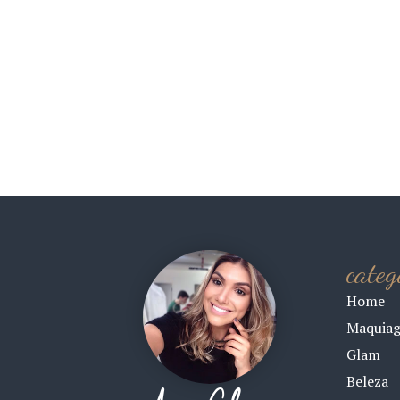
categ
Home
Maquia
Glam
Beleza