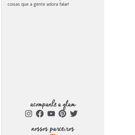
coisas que a gente adora falar!
acompanhe a glam
nossos parceiros