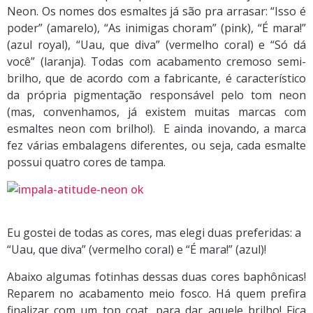
Neon. Os nomes dos esmaltes já são pra arrasar: “Isso é
poder” (amarelo), “As inimigas choram” (pink), “É mara!”
(azul royal), “Uau, que diva” (vermelho coral) e “Só dá
você” (laranja). Todas com acabamento cremoso semi-
brilho, que de acordo com a fabricante, é característico
da própria pigmentação responsável pelo tom neon
(mas, convenhamos, já existem muitas marcas com
esmaltes neon com brilho!). E ainda inovando, a marca
fez várias embalagens diferentes, ou seja, cada esmalte
possui quatro cores de tampa.
Eu gostei de todas as cores, mas elegi duas preferidas: a
“Uau, que diva” (vermelho coral) e “É mara!” (azul)!
Abaixo algumas fotinhas dessas duas cores baphônicas!
Reparem no acabamento meio fosco. Há quem prefira
finalizar com um top coat, para dar aquele brilho! Fica