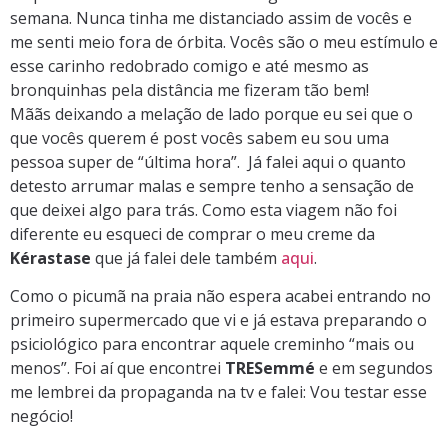
semana. Nunca tinha me distanciado assim de vocês e
me senti meio fora de órbita. Vocês são o meu estímulo e
esse carinho redobrado comigo e até mesmo as
bronquinhas pela distância me fizeram tão bem!
Mããs deixando a melação de lado porque eu sei que o
que vocês querem é post vocês sabem eu sou uma
pessoa super de “última hora”. Já falei aqui o quanto
detesto arrumar malas e sempre tenho a sensação de
que deixei algo para trás. Como esta viagem não foi
diferente eu esqueci de comprar o meu creme da
Kérastase
que já falei dele também
aqui
.
Como o picumã na praia não espera acabei entrando no
primeiro supermercado que vi e já estava preparando o
psiciológico para encontrar aquele creminho “mais ou
menos”. Foi aí que encontrei
TRESemmé
e em segundos
me lembrei da propaganda na tv e falei: Vou testar esse
negócio!