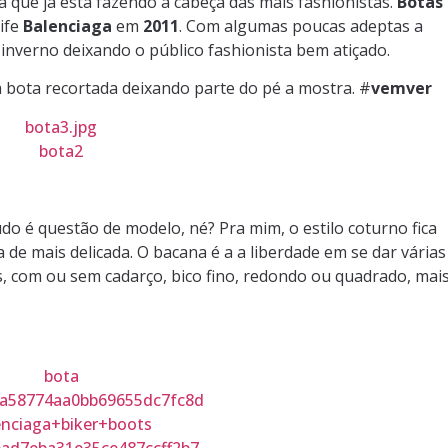
 que já está fazendo a cabeça das mais fashionistas.
Botas
rife
Balenciaga
em
2011
. Com algumas poucas adeptas a
inverno deixando o público fashionista bem atiçado.
bota recortada deixando parte do pé a mostra. #
vemver
udo é questão de modelo, né? Pra mim, o estilo coturno fica
a de mais delicada. O bacana é a a liberdade em se dar várias
, com ou sem cadarço, bico fino, redondo ou quadrado, mai