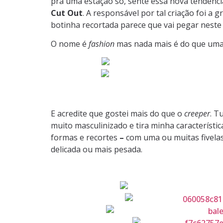
pra uma estação só, sente essa nova tendência
Cut Out
. A responsável por tal criação foi a g
botinha recortada parece que vai pegar neste 
O nome é
fashion
mas nada mais é do que uma 
E acredite que gostei mais do que o
creeper
. T
muito masculinizado e tira minha característic
formas e recortes
–
com uma ou muitas fivelas
delicada ou mais pesada.