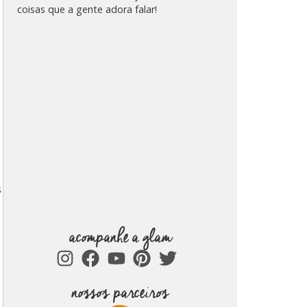
coisas que a gente adora falar!
s
acompanhe a glam
nossos parceiros