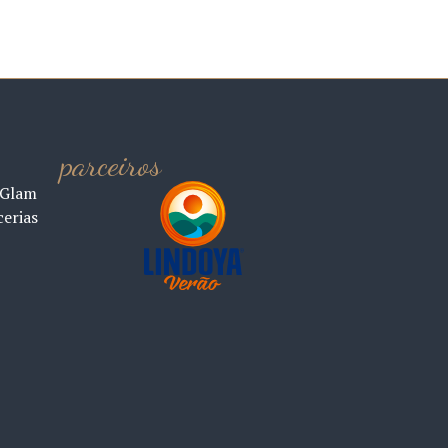
parceiros
 Glam
cerias