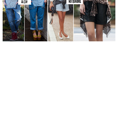
COMO USAR?
É preciso ficar atenta ao
volume do quadril
e com suas
proporções porque ele dá uma aumentadinha já que a
parte de baixo em sua grande maioria não é justa. Para
montar um
look
mais chique combine a jardineira com
salto,
blazer
e camisa social. Já pra um mais despojado,
aposte em tênis ou botinhas com uma
t-shirt
! Também
vale lembrar que tanto o
jeans
total como o
couro
são