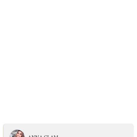
ANNA GLAM
É comunicadora, maquiadora profissional, designer de
sobrancelhas e muito apaixonada pelo que faz.
Neste blog você vai encontrar conteúdos sobre beleza,
moda, lifestyle e tantas outras coisas que a gente adora
falar!