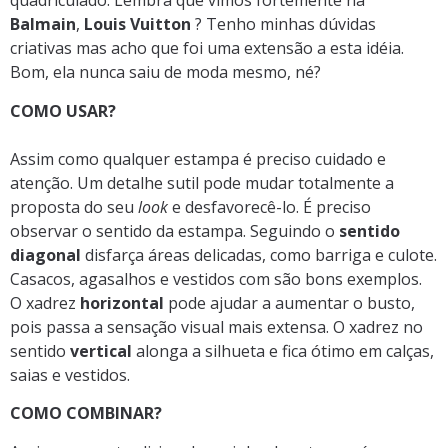
quadriculado. Lembra que vimos fortemente na
Balmain
,
Louis Vuitton
? Tenho minhas dúvidas
criativas mas acho que foi uma extensão a esta idéia.
Bom, ela nunca saiu de moda mesmo, né?
COMO USAR?
Assim como qualquer estampa é preciso cuidado e
atenção. Um detalhe sutil pode mudar totalmente a
proposta do seu
look
e desfavorecê-lo. É preciso
observar o sentido da estampa. Seguindo o
sentido
diagonal
disfarça áreas delicadas, como barriga e culote.
Casacos, agasalhos e vestidos com são bons exemplos.
O
xadrez
horizontal
pode ajudar a aumentar o busto,
pois passa a sensação visual mais extensa. O xadrez no
sentido
vertical
alonga a silhueta e fica ótimo em calças,
saias e vestidos.
COMO COMBINAR?