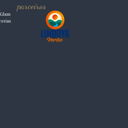
parceiros
 Glam
cerias