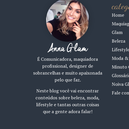
categ
Home
Maquia
Glam
Beleza
Anna Glam
Lifestyl
Moda & 
É Comunicadora, maquiadora
profissional, designer de
Minuto 
sobrancelhas e muito apaixonada
Glossár
pelo que faz.
Noiva G
Neste blog você vai encontrar
Fale co
conteúdos sobre beleza, moda,
lifestyle e tantas outras coisas
que a gente adora falar!