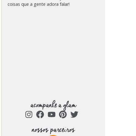
coisas que a gente adora falar!
acompanhe a glam
nossos parceiros