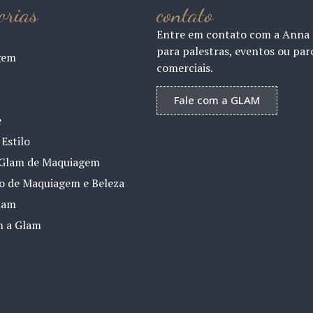
orias
contato
Entre em contato com a Anna
para palestras, eventos ou par
gem
comerciais.
Fale com a GLAM
e
Estilo
Glam de Maquiagem
io de Maquiagem e Beleza
lam
m a Glam