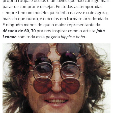
própria roupa e óculos é um deles que não consigo mais
parar de comprar e desejar. Em todas as temporadas
sempre tem um modelo queridinho da vez e o de agora,
mais do que nunca, é o óculos em formato arredondado.
E ninguém menos do que o maior representante da
década de 60, 70
pra nos inspirar como o artista
John
Lennon
com toda essa pegada
hippie
e
boho
.