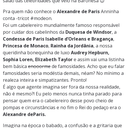
salão das celebridades que veio na Baronesa 😉
Pra quem não conhece o
Alexandre de Paris
Anninha
conta -tricot #modeon.
Foi um cabelereiro mundialmente famoso responsável
por cuidar dos cabelinhos da
Duquesa de Windsor
, a
Condessa de Paris
Isabelle d’Orleans e Bragança
,
Princesa de Monaco
,
Rainha da Jordânia
, a nossa
queridinha bonequinha de luxo
Audrey Hepburn,
Sophia Loren, Elizabeth Taylor
e assim vai uma listinha
bem básica
enooorme
de famosidades. Acho que eu falar
famosidades seria modéstia demais, néam? No mínimo a
realeza inteira e simpatizantes. Pronto!
É algo que agente imagina ser fora da nossa realidade,
não é mesmo?! Eu pelo menos nunca tinha parado para
pensar quem era o cabelereiro desse povo cheio de
pompas e circunstâncias e no fim o Rei do pedaço era o
Alexandre deParis.
Imagina na época o babado, a confusão e a gritaria que