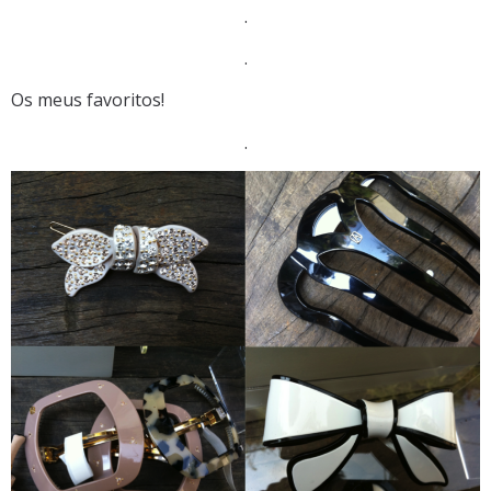
.
.
Os meus favoritos!
.