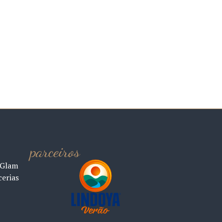
parceiros
 Glam
cerias