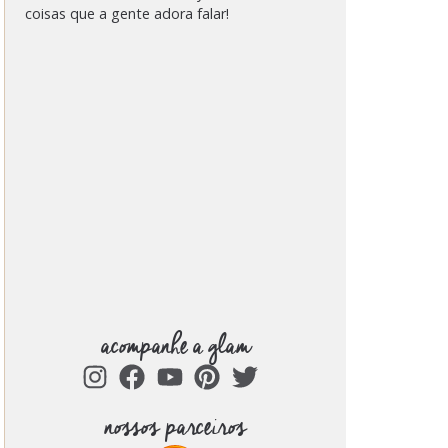
coisas que a gente adora falar!
acompanhe a glam
nossos parceiros