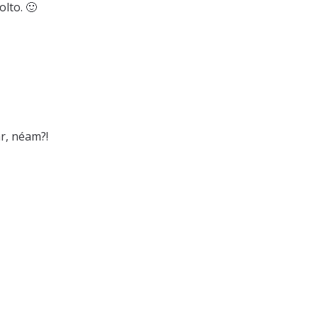
olto. 🙂
ar, néam?!