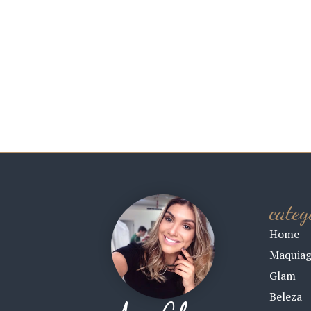
categ
Home
Maquia
Glam
Beleza