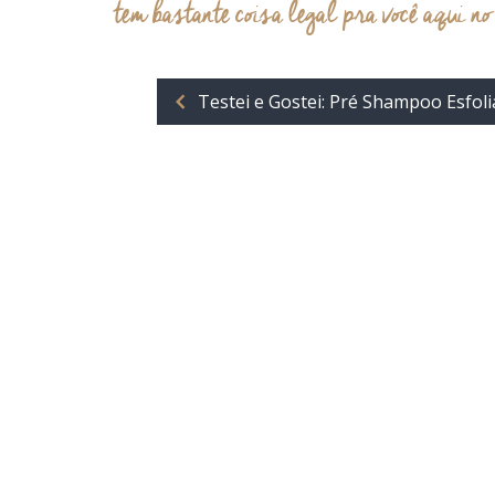
tem bastante coisa legal pra você aqui no
Testei e Gostei: Pré Shampoo Esfol