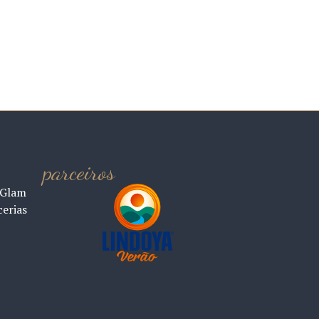
parceiros
 Glam
cerias