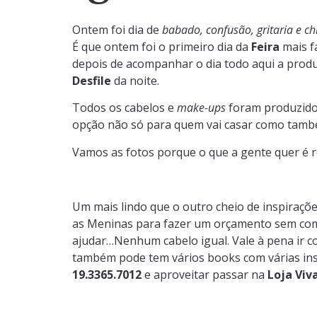
Ontem foi dia de
babado, confusão, gritaria e c
É que ontem foi o primeiro dia da
Feira
mais f
depois de acompanhar o dia todo aqui a prod
Desfile
da noite.
Todos os cabelos e
make-ups
foram produzidos
opção não só para quem vai casar como tamb
Vamos as fotos porque o que a gente quer é r
Um mais lindo que o outro cheio de inspiraç
as Meninas para fazer um orçamento sem comp
ajudar…Nenhum cabelo igual. Vale à pena ir c
também pode tem vários books com várias inspi
19.3365.7012
e aproveitar passar na
Loja Viv