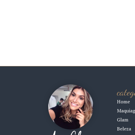
categ
Home
Maquia
Glam
Beleza