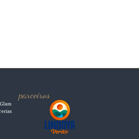
parceiros
 Glam
cerias