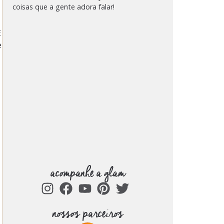
coisas que a gente adora falar!
E
e
acompanhe a glam
nossos parceiros