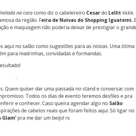
hinelada na cara
como diz o cabelereiro
Cesar
do
Lellit
kkkk.
amosa da região. F
eira de Noivas do Shopping Iguatemi.
ução e maquiagem não poderia deixar de prestigiar o grand
 aqui no salão como sugestões para as noivas. Uma ótima
ém para madrinhas, convidadas e formandas.
esultado!
.
ões. Quem quiser dar uma passada no stand e conversar com
romisso. Todos os dias de evento teremos desfiles e pra
onferir e conhecer. Caso queira agendar algo no
Salão
rações de cabelos reais que foram feitos aqui. Só ligar no
a Glam’
pra me dar um beijo! rs