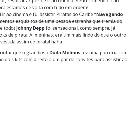
nhar, respirar ar puro e ir ao cinema. #eurecomendo. Tão
ra estamos de volta com tudo em ordem!
r ao cinema e fui assistir Piratas do Caribe
“Navegando
imentos esquisitos de uma pessoa estranha que tremia do
e todo)
Johnny Depp
foi sensacional, como sempre. Já
s de pirata. Ai meninas, era um mais lindo do que o outro
vestida assim de pirata! haha
contar que o grandioso
Duda Molinos
fez uma parceria com
o dois kits com direito a um par de convites para assistir ao