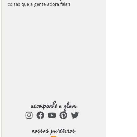
coisas que a gente adora falar!
acompanhe a glam
nossos parceiros