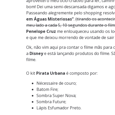
aproveitei o meu ócio-criativo para ler, cami
bom! Dei uma semi-descansada digamos e ago
Passeando alegremente pelo shopping resolvi i
em Águas Misteriosas”
.
(tirando os acontec
meu lado a cada 5, 10 segundos durante o film
Penelope Cruz
me enlouqueceu usando os look
e que me deixou morrendo de vontade de sair 
Ok, não vim aqui pra contar o filme mãs para 
a
Disney
e está lançando produtos do filme. Sã
filme.
O kit
Pirata Urbana
é composto por:
Nécessaire de couro;
Batom Fire;
Sombra Super Nova;
Sombra Future;
Lápis Esfumador Preto.