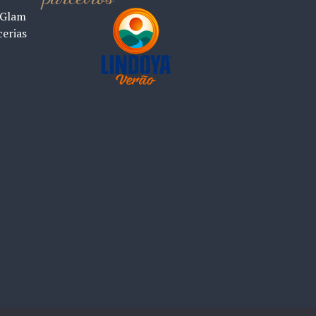
 Glam
cerias