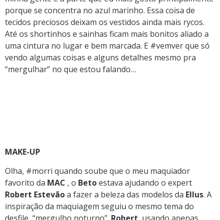
porque se concentra no azul marinho. Essa coisa de
tecidos preciosos deixam os vestidos ainda mais rycos.
Até os shortinhos e sainhas ficam mais bonitos aliado a
uma cintura no lugar e bem marcada. E #vemver que só
vendo algumas coisas e alguns detalhes mesmo pra
“mergulhar” no que estou falando…
MAKE-UP
Olha, #morri quando soube que o meu maquiador
favorito da
MAC
, o
Beto
estava ajudando o expert
Robert Estevão
a fazer a beleza das modelos da
Ellus
. A
inspiração da maquiagem seguiu o mesmo tema do
desfile, “mergulho noturno”.
Robert
, usando apenas