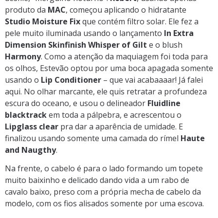
produto da
MAC
, começou aplicando o hidratante
Studio Moisture Fix
que contém filtro solar. Ele fez a
pele muito iluminada usando o lançamento
In Extra
Dimension Skinfinish Whisper of Gilt
e o blush
Harmony
. Como a atenção da maquiagem foi toda para
os olhos, Estevão optou por uma boca apagada somente
usando o
Lip Conditioner
– que vai acabaaaar! Já falei
aqui. No olhar marcante, ele quis retratar a profundeza
escura do oceano, e usou o delineador
Fluidline
blacktrack
em toda a pálpebra, e acrescentou o
Lipglass clear
pra dar a aparência de umidade. E
finalizou usando somente uma camada do rímel
Haute
and Naugthy
.
Na frente, o cabelo é para o lado formando um topete
muito baixinho e delicado dando vida a um rabo de
cavalo baixo, preso com a própria mecha de cabelo da
modelo, com os fios alisados somente por uma escova.