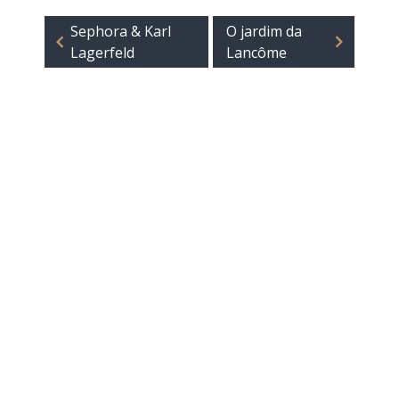
Sephora & Karl
O jardim da
Lagerfeld
Lancôme