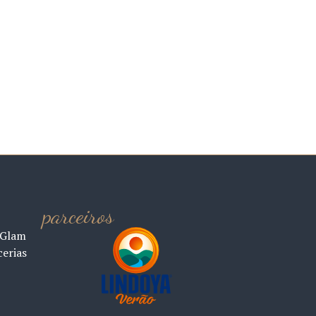
parceiros
 Glam
cerias