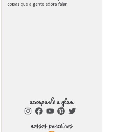
coisas que a gente adora falar!
acompanhe a glam
nossos parceiros