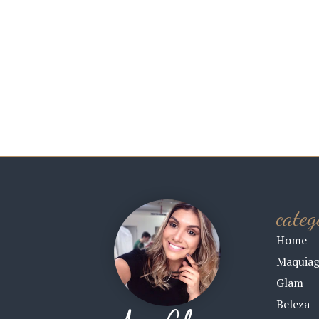
categ
Home
Maquia
Glam
Beleza