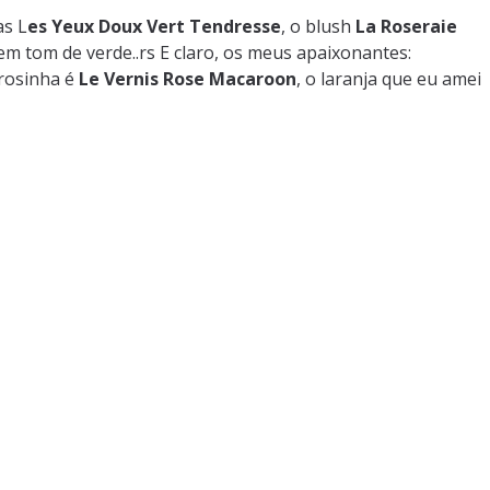
as L
es Yeux Doux Vert Tendresse
, o blush
La Roseraie
 em tom de verde..rs E claro, os meus apaixonantes:
rosinha é
Le Vernis Rose Macaroon
, o laranja que eu amei
.