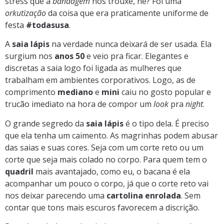
stress que a
bandagem
nos trouxe, né? Foi uma
orkutização
da coisa que era praticamente uniforme de
festa
#todasusa
.
A
saia lápis
na verdade nunca deixará de ser usada. Ela
surgium nos
anos 50
e veio pra ficar. Elegantes e
discretas a saia logo foi ligada as mulheres que
trabalham em ambientes corporativos. Logo, as de
comprimento
mediano
e
mini
caiu no gosto popular e
trucão imediato na hora de compor um
look
pra
night
.
O grande segredo da
saia lápis
é o tipo dela. É preciso
que ela tenha um caimento. As magrinhas podem abusar
das saias e suas cores. Seja com um corte reto ou um
corte que seja mais colado no corpo. Para quem tem o
quadril
mais avantajado, como eu, o bacana é ela
acompanhar um pouco o corpo, já que o corte reto vai
nos deixar parecendo uma
cartolina enrolada
. Sem
contar que tons mais escuros favorecem a discrição.