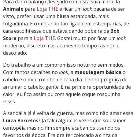
Para dar o balanço desejado com esta saia mara da
Animale
para
Loja THE
e ficar um
look
bacana de ser
visto, preferi usar uma blusa estampada, mais
folgadinha. E como ando tão ligada em estamparias, de
cara escolhi essa que estava dando bobeira da
Bob
Store
para a
Loja THE
. Gostei muito por ficar um
look
moderno, discreto mas ao mesmo tempo fashion e
descolado.
Do trabalho a um compromisso noturno sem medos.
Com tantos detalhes no
look
, a
maquiagem básica
o
cabelo é o meu rolinho de cada dia. Tenho preguiça de
arrumar o cabelo, gente. E na primeira oportunidade de
calor, eu fico assim ou com aquele coque rosquinha.
rssss
A sandália já é velha de guerra, mas como não amar essa
Luiza Barcelos
? Já falei algumas vezes que sou super
centopéia mas no fim sempre acabamos usando os
favoritos da época. Era pra ter colocado a cinza da