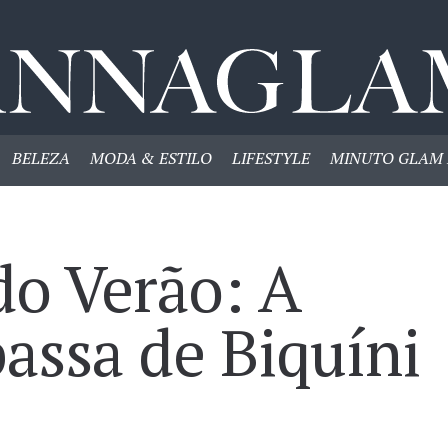
BELEZA
MODA & ESTILO
LIFESTYLE
MINUTO GLAM 
do Verão: A
assa de Biquíni