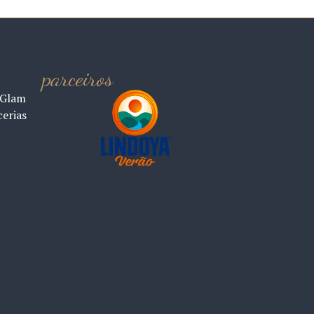
parceiros
 Glam
cerias